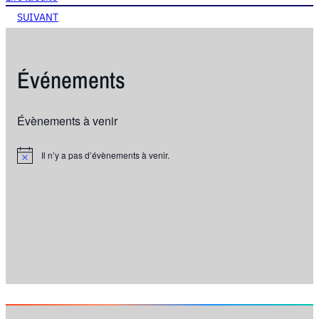
SUIVANT
Événements
Évènements à venir
Il n’y a pas d’évènements à venir.
N
o
t
i
c
e