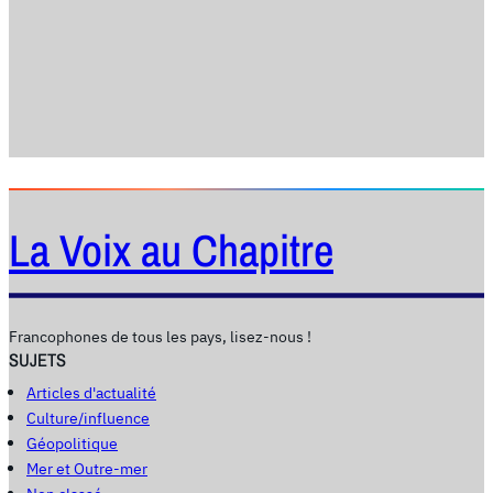
i
c
e
La Voix au Chapitre
Francophones de tous les pays, lisez-nous !
SUJETS
Articles d'actualité
Culture/influence
Géopolitique
Mer et Outre-mer