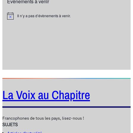
Évènements à venir
Il n’y a pas d’évènements à venir.
N
o
t
i
c
e
La Voix au Chapitre
Francophones de tous les pays, lisez-nous !
SUJETS