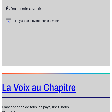
Évènements à venir
Il n’y a pas d’évènements à venir.
N
o
t
i
c
e
La Voix au Chapitre
Francophones de tous les pays, lisez-nous !