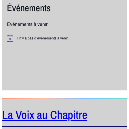
Événements
Évènements à venir
Il n’y a pas d’évènements à venir.
N
o
t
i
c
e
La Voix au Chapitre