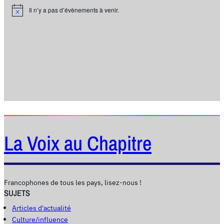
Il n’y a pas d’évènements à venir.
N
o
t
i
c
e
La Voix au Chapitre
Francophones de tous les pays, lisez-nous !
SUJETS
Articles d'actualité
Culture/influence