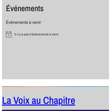
Événements
Évènements à venir
Il n’y a pas d’évènements à venir.
N
o
t
i
c
e
La Voix au Chapitre